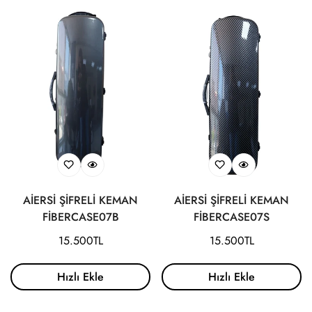
AİERSİ ŞİFRELİ KEMAN
AİERSİ ŞİFRELİ KEMAN
FİBERCASE07B
FİBERCASE07S
Normal
15.500TL
Normal
15.500TL
fiyat
fiyat
Hızlı Ekle
Hızlı Ekle