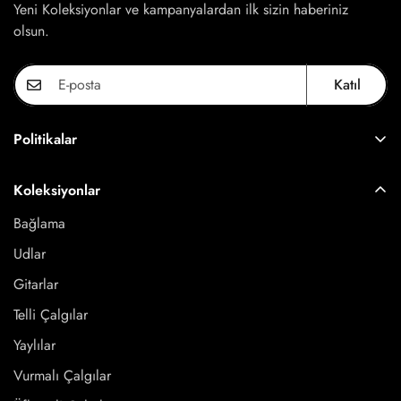
Yeni Koleksiyonlar ve kampanyalardan ilk sizin haberiniz
olsun.
Katıl
Politikalar
KVKK
Koleksiyonlar
İptal ve İade Politikası
Bağlama
Şartlar ve Koşullar
Udlar
Gizlilik Politikamız
Gitarlar
Kargo Politikası
Telli Çalgılar
Mesafeli Satış Sözleşmesi
Yaylılar
Vurmalı Çalgılar