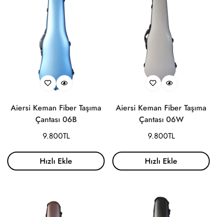
Aiersi Keman Fiber Taşıma
Aiersi Keman Fiber Taşıma
Çantası 06B
Çantası 06W
Normal
9.800TL
Normal
9.800TL
fiyat
fiyat
Hızlı Ekle
Hızlı Ekle