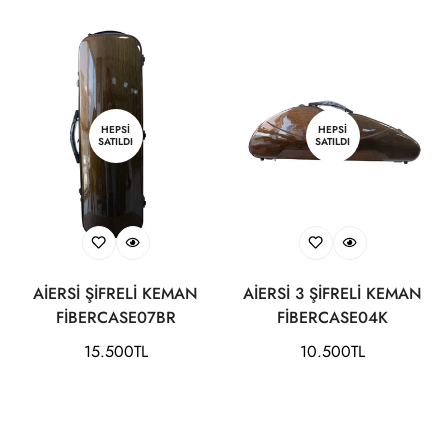
HEPSI
HEPSI
SATILDI
SATILDI
AİERSİ ŞİFRELİ KEMAN
AİERSİ 3 ŞİFRELİ KEMAN
FİBERCASE07BR
FİBERCASE04K
Normal
15.500TL
Normal
10.500TL
fiyat
fiyat