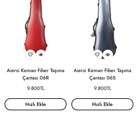
Aiersi Keman Fiber Taşıma
Aiersi Keman Fiber Taşıma
Çantası 06R
Çantası 06S
Normal
9.800TL
Normal
9.800TL
fiyat
fiyat
Hızlı Ekle
Hızlı Ekle