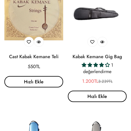
Cast Kabak Kemane Teli
Kabak Kemane Gig Bag
1
Normal
550TL
değerlendirme
fiyat
1.200TL
3.239TL
Hızlı Ekle
Satış
Normal
ücreti
fiyat
Hızlı Ekle