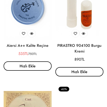
Aiersi A++ Kalite Reçine
PIRASTRO 904100 Burgu
Kremi
535TL
750TL
Satış
Normal
Normal
890TL
ücreti
fiyat
fiyat
Hızlı Ekle
Hızlı Ekle
-62%