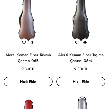
Aiersi Keman Fiber Taşıma
Aiersi Keman Fiber Taşıma
Çantası 06B
Çantası 06M
Normal
9.800TL
Normal
9.800TL
fiyat
fiyat
Hızlı Ekle
Hızlı Ekle