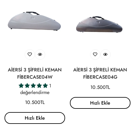
AİERSİ 3 ŞİFRELİ KEMAN
AİERSİ 3 ŞİFRELİ KEMAN
FİBERCASE04W
FİBERCASE04G
1
Normal
10.500TL
değerlendirme
fiyat
Normal
10.500TL
Hızlı Ekle
fiyat
Hızlı Ekle