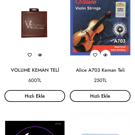
VOLUME KEMAN TELİ
Alice A703 Keman Teli
Normal
600TL
Normal
250TL
fiyat
fiyat
Hızlı Ekle
Hızlı Ekle