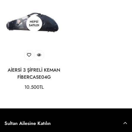
HEPSI
SATILDI
AİERSİ 3 ŞİFRELİ KEMAN
FİBERCASE04G
Normal
10.500TL
fiyat
Sultan Ailesine Katılın