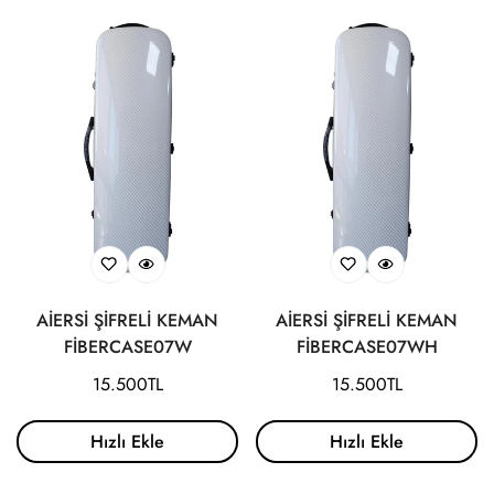
AİERSİ ŞİFRELİ KEMAN
AİERSİ ŞİFRELİ KEMAN
FİBERCASE07W
FİBERCASE07WH
Normal
15.500TL
Normal
15.500TL
fiyat
fiyat
Hızlı Ekle
Hızlı Ekle