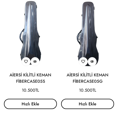
AİERSİ KİLİTLİ KEMAN
AİERSİ KİLİTLİ KEMAN
FİBERCASE05S
FİBERCASE05G
Normal
10.500TL
Normal
10.500TL
fiyat
fiyat
Hızlı Ekle
Hızlı Ekle