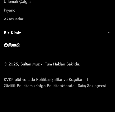
Üflemeli Çalgılar
Piyano
Aksesuarlar
Biz Kimiz
Hakkımızda
İletişim
Blog
© 2025, Sultan Müzik. Tüm Hakları Saklıdır.
KVKK
İptal ve İade Politikası
Şartlar ve Koşullar
Gizlilik Politikamız
Kargo Politikası
Mesafeli Satış Sözleşmesi