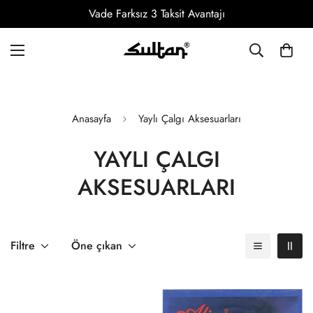
Vade Farksız 3 Taksit Avantajı
Anasayfa
Yaylı Çalgı Aksesuarları
YAYLI ÇALGI
AKSESUARLARI
Filtre
Öne çıkan