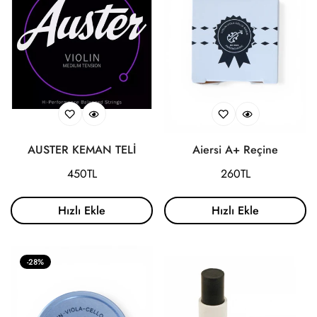
AUSTER KEMAN TELİ
Aiersi A+ Reçine
Normal
450TL
Normal
260TL
fiyat
fiyat
Hızlı Ekle
Hızlı Ekle
-28%